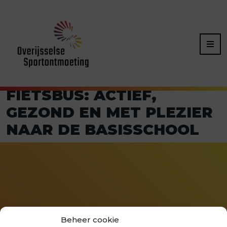
FIETSBUS: ACTIEF,
GEZOND EN MET PLEZIER
NAAR DE BASISSCHOOL
Beheer cookie