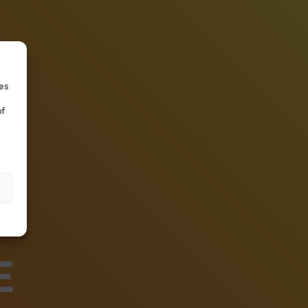
es
of
E