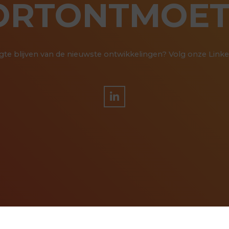
ORTONTMOET
te blijven van de nieuwste ontwikkelingen? Volg onze Linke