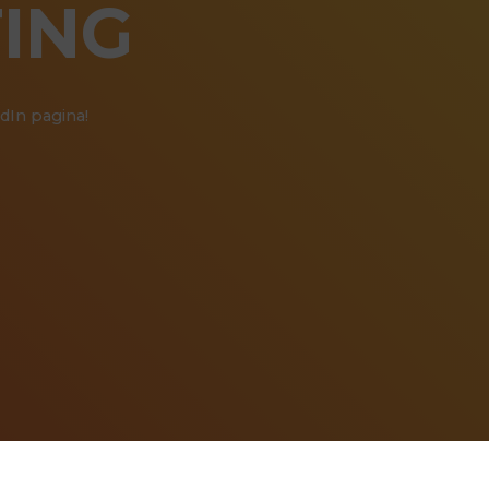
ING
dIn pagina!