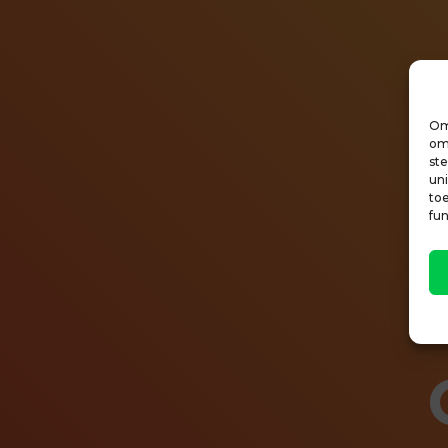
Om
om 
st
un
to
fu