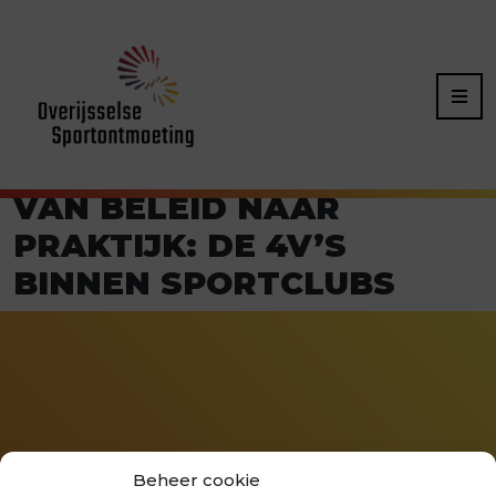
VAN BELEID NAAR
PRAKTIJK: DE 4V’S
BINNEN SPORTCLUBS
Beheer cookie