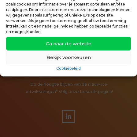
zoals cookies om informatie over je apparaat op te slaan en/of te
raadplegen. Door in te stemmen met deze technologieën kunnen
wij gegevens zoals surfgedrag of unieke ID's op deze site
verwerken. Als je geen toestemming geeft of uw toestemming
intrekt, kan dit een nadelige invloed hebben op bepaalde functies
en mogelijkheden.
Ga naar de website
OVERIJSSELSE
Bekijk voorkeuren
SPORTONTMOETING
Cookiebeleid
Op de hoogte blijven van de nieuwste
ontwikkelingen? Volg onze LinkedIn pagina!