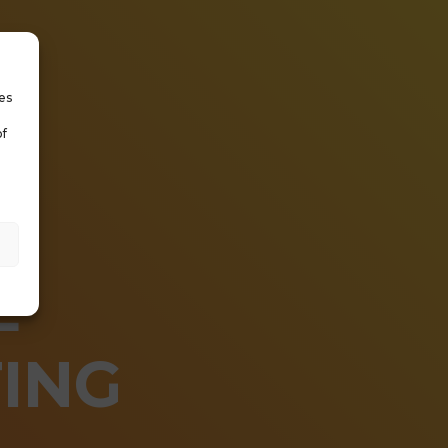
es
of
E
ING