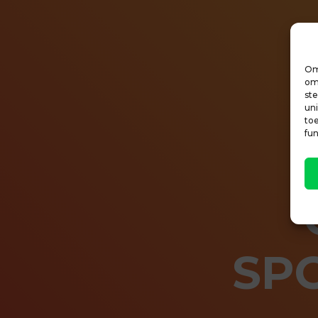
Om
om 
st
un
to
fu
SP